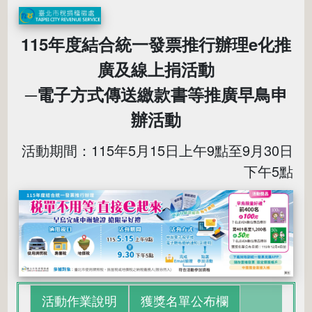
115年度結合統一發票推行辦理e化推
廣及線上捐活動
─電子方式傳送繳款書等推廣早鳥申
辦活動
活動期間：115年5月15日上午9點至9月30日
下午5點
活動作業說明
獲獎名單公布欄